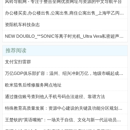
风铃导航网 - 专注于整合全网优质网址与资源的中文导航平台
办公楼买卖,办公楼出售,公寓出售,商住公寓出售_上海甲乙丙房地产经纪发展有限责任公司 - 八方资源网
资阳机车科技杂志
NEW DOUBLO_**SONIC等离子时光机_Ultra Vera私密超声设备_DOUBLO GOLD超声刀_海罗迪克 - 八方资源网
推荐阅读
支付宝扫雷群
万亿GDP俱乐部扩容：温州、绍兴冲刺万亿，地级市崛起成新引擎
欧米茄售后维修服务网点地址
通过微信账号查到他人手机号码合法途径、靠谱方法
特殊教育高质量发展：资源中心建设的关键及功能分区规划要点
王楚钦的“英语嘴炮”：一场关于自信、文化与新一代运动员气质的生动注脚