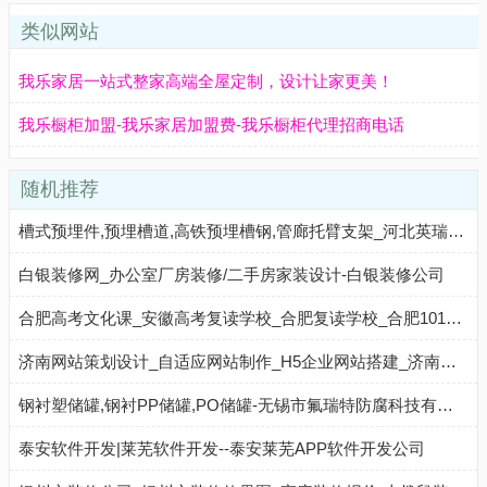
类似网站
我乐家居一站式整家高端全屋定制，设计让家更美！
我乐橱柜加盟-我乐家居加盟费-我乐橱柜代理招商电话
随机推荐
槽式预埋件,预埋槽道,高铁预埋槽钢,管廊托臂支架_河北英瑞轨道设备有限公司 - 八方资源网
白银装修网_办公室厂房装修/二手房家装设计-白银装修公司
合肥高考文化课_安徽高考复读学校_合肥复读学校_合肥101佳佑学校
济南网站策划设计_自适应网站制作_H5企业网站搭建_济南外贸网站制作公司_锐尚
钢衬塑储罐,钢衬PP储罐,PO储罐-无锡市氟瑞特防腐科技有限公司
泰安软件开发|莱芜软件开发--泰安莱芜APP软件开发公司