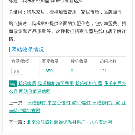
标题：我乐橱柜加盟-家居行业新选择
关键词：我乐家居，橱柜加盟费用，家居市场，品牌加盟
站点描述：我乐橱柜提供全面的加盟信息，包括加盟费、招
商政策和产品质量等。欢迎拨打招商加盟热线电话了解详
情。
网站收录情况
收录/数据
百度收录
搜狗收录
访问次数
1,350
0
121
更新
我乐家居
我乐橱柜加盟费用
我乐橱柜加盟
我乐家居怎
tag
么样
网站价值评估网
上一篇：
环槽铆钉-半空心铆钉-特种螺钉-环槽铆钉厂家-江
南特种螺钉官网
下一篇：
北京众旺盛达装饰保温材料厂 - 八方资源网