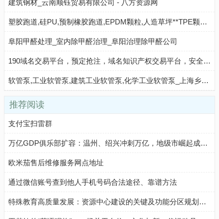
建筑钢材_云南顺钰贸易有限公司 - 八方资源网
塑胶跑道,硅PU,预制橡胶跑道,EPDM颗粒,人造草坪**TPE颗粒_河北迅展建筑工程有限公司 - 八方资源网
阜阳甲醛处理_室内除甲醛治理_阜阳治理除甲醛公司
190域名交易平台，预定抢注，域名知识产权交易平台，安全中介，就选190！域名注册丨商标服务
软管泵,工业软管泵,建筑工业软管泵,化学工业软管泵_上海乡源泵业有限公司 - 八方资源网
推荐阅读
支付宝扫雷群
万亿GDP俱乐部扩容：温州、绍兴冲刺万亿，地级市崛起成新引擎
欧米茄售后维修服务网点地址
通过微信账号查到他人手机号码合法途径、靠谱方法
特殊教育高质量发展：资源中心建设的关键及功能分区规划要点