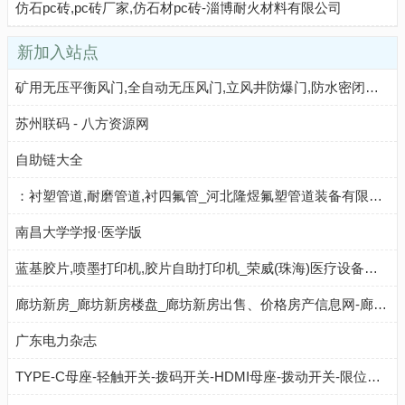
仿石pc砖,pc砖厂家,仿石材pc砖-淄博耐火材料有限公司
新加入站点
矿用无压平衡风门,全自动无压风门,立风井防爆门,防水密闭门_枣庄和顺达机电科技股份有限公司 - 八方资源网
苏州联码 - 八方资源网
自助链大全
：衬塑管道,耐磨管道,衬四氟管_河北隆煜氟塑管道装备有限公司 - 八方资源网
南昌大学学报·医学版
蓝基胶片,喷墨打印机,胶片自助打印机_荣威(珠海)医疗设备有限公司 - 八方资源网
廊坊新房_廊坊新房楼盘_廊坊新房出售、价格房产信息网-廊坊链家
广东电力杂志
TYPE-C母座-轻触开关-拨码开关-HDMI母座-拨动开关-限位开关-音频母座等开关插座-东莞市恒祺电子科技有限公司