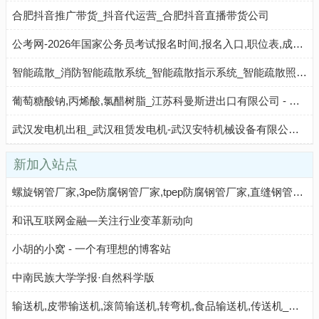
合肥抖音推广带货_抖音代运营_合肥抖音直播带货公司
公考网-2026年国家公务员考试报名时间,报名入口,职位表,成绩查询网站
智能疏散_消防智能疏散系统_智能疏散指示系统_智能疏散照明系统-中智盛安
葡萄糖酸钠,丙烯酸,氯醋树脂_江苏科曼斯进出口有限公司 - 八方资源网
武汉发电机出租_武汉租赁发电机-武汉安特机械设备有限公司 - 八方资源网
新加入站点
螺旋钢管厂家,3pe防腐钢管厂家,tpep防腐钢管厂家,直缝钢管厂家,无缝钢管厂家,8710防腐钢管厂家_河北宇刚管道制造有限公司 - 八方资源网
和讯互联网金融—关注行业变革新动向
小胡的小窝 - 一个有理想的博客站
中南民族大学学报·自然科学版
输送机,皮带输送机,滚筒输送机,转弯机,食品输送机,传送机_新乡市良工机械设备有限公司 - 八方资源网