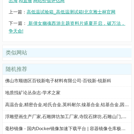
出海
AI直播
网站价值评估网
上一篇：
高低温试验箱_高低温测试箱|北京雅士林官网
下一篇：
新倩女幽魂西游主题资料片盛夏开启，破万法，
争天命!
类似网站
随机推荐
佛山市顺德区百锐新电子材料有限公司-百锐新-锐新科
地质找矿论丛杂志-学术之家
高温合金,精密合金,哈氏合金,英科耐尔,镍基合金,钴基合金,因科洛伊,不锈钢_上海威励金属集团有限公司 - 八方资源网
浮雕壁画生产厂家,石雕牌坊加工厂家,寺院石牌坊,石雕山门,石栏杆护栏厂家,石雕栏板厂家,石雕栏杆,石雕龙柱厂家,石雕龙柱制作,雕佛像厂家,石雕观音菩萨_济宁经济开发区卓群石雕厂 - 八方资源网
毫秒镜像 - 国内Docker镜像加速下载平台 | 容器镜像仓库极速拉取服务