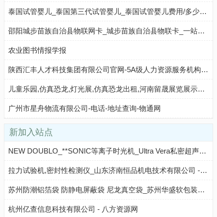
泰国试管婴儿_泰国第三代试管婴儿_泰国试管婴儿费用/多少钱_孕泰来
邵阳城步苗族自治县物联网卡_城步苗族自治县物联卡_一站式物联网采购平台【物联卡商城】
农业图书情报学报
陕西汇丰人才科技集团有限公司官网-5A级人力资源服务机构-西安劳务派遣-咸阳劳务外包-灵活用工-招工-西安出国劳务-国企招聘-西安人力资源公司-西安劳务公司-汇丰人才科技官网-考务外包,咸阳人力资源公司,陕西劳务外包公司,猎头公司
儿童乐园,仿真恐龙,灯光展,仿真恐龙出租,河南留晟展览展示服务有限公司_河南留晟展览展示服务有限公司 - 八方资源网
广州市星舟物流有限公司-电话-地址查询-物通网
新加入站点
NEW DOUBLO_**SONIC等离子时光机_Ultra Vera私密超声设备_DOUBLO GOLD超声刀_海罗迪克 - 八方资源网
拉力试验机,密封性检测仪_山东济南恒品机电技术有限公司 - 八方资源网
苏州防潮铝箔袋 防静电屏蔽袋 尼龙真空袋_苏州华盛软包装有限公司 - 八方资源网
杭州亿查信息科技有限公司 - 八方资源网