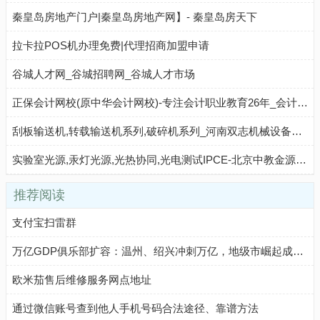
秦皇岛房地产门户|秦皇岛房地产网】- 秦皇岛房天下
拉卡拉POS机办理免费|代理招商加盟申请
谷城人才网_谷城招聘网_谷城人才市场
正保会计网校(原中华会计网校)-专注会计职业教育26年_会计职称考试培训
刮板输送机,转载输送机系列,破碎机系列_河南双志机械设备有限公司 - 八方资源网
实验室光源,汞灯光源,光热协同,光电测试IPCE-北京中教金源科技有限公司
推荐阅读
支付宝扫雷群
万亿GDP俱乐部扩容：温州、绍兴冲刺万亿，地级市崛起成新引擎
欧米茄售后维修服务网点地址
通过微信账号查到他人手机号码合法途径、靠谱方法