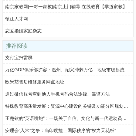
南京家教网|一对一家教|南京上门辅导|在线教育【学道家教】
镇江人才网
恋爱婚姻家庭杂志
推荐阅读
支付宝扫雷群
万亿GDP俱乐部扩容：温州、绍兴冲刺万亿，地级市崛起成新引擎
欧米茄售后维修服务网点地址
通过微信账号查到他人手机号码合法途径、靠谱方法
特殊教育高质量发展：资源中心建设的关键及功能分区规划要点
王楚钦的“英语嘴炮”：一场关于自信、文化与新一代运动员气质的生动注脚
安理会"入常"之争：当印度撞上国际秩序的"权力天花板"