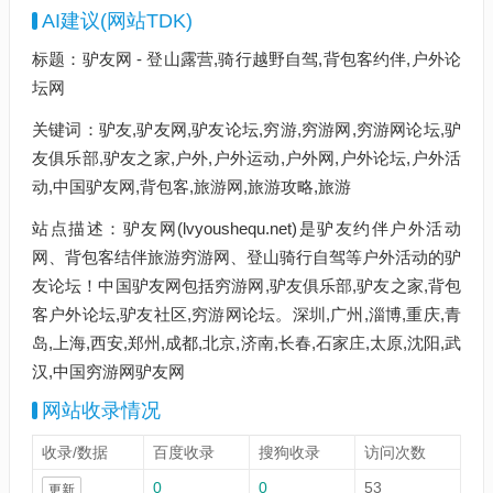
AI建议(网站TDK)
标题：驴友网 - 登山露营,骑行越野自驾,背包客约伴,户外论
坛网
关键词：驴友,驴友网,驴友论坛,穷游,穷游网,穷游网论坛,驴
友俱乐部,驴友之家,户外,户外运动,户外网,户外论坛,户外活
动,中国驴友网,背包客,旅游网,旅游攻略,旅游
站点描述：驴友网(lvyoushequ.net)是驴友约伴户外活动
网、背包客结伴旅游穷游网、登山骑行自驾等户外活动的驴
友论坛！中国驴友网包括穷游网,驴友俱乐部,驴友之家,背包
客户外论坛,驴友社区,穷游网论坛。深圳,广州,淄博,重庆,青
岛,上海,西安,郑州,成都,北京,济南,长春,石家庄,太原,沈阳,武
汉,中国穷游网驴友网
网站收录情况
收录/数据
百度收录
搜狗收录
访问次数
0
0
53
更新