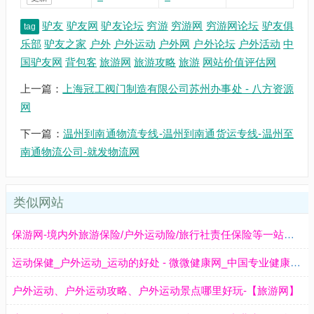
驴友
驴友网
驴友论坛
穷游
穷游网
穷游网论坛
驴友俱
tag
乐部
驴友之家
户外
户外运动
户外网
户外论坛
户外活动
中
国驴友网
背包客
旅游网
旅游攻略
旅游
网站价值评估网
上一篇：
上海冠工阀门制造有限公司苏州办事处 - 八方资源
网
下一篇：
温州到南通物流专线-温州到南通货运专线-温州至
南通物流公司-就发物流网
类似网站
保游网-境内外旅游保险/户外运动险/旅行社责任保险等一站式B2B保险服务平台
运动保健_户外运动_运动的好处 - 微微健康网_中国专业健康保健养生门户网_第三只眼关注健康养生
户外运动、户外运动攻略、户外运动景点哪里好玩-【旅游网】