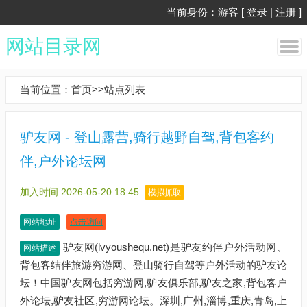
当前身份：游客 [
登录
|
注册
]
网站目录网
当前位置：
首页
>>
站点列表
驴友网 - 登山露营,骑行越野自驾,背包客约
伴,户外论坛网
加入时间:2026-05-20 18:45
模拟抓取
网站地址
点击访问
驴友网(lvyoushequ.net)是驴友约伴户外活动网、
网站描述
背包客结伴旅游穷游网、登山骑行自驾等户外活动的驴友论
坛！中国驴友网包括穷游网,驴友俱乐部,驴友之家,背包客户
外论坛,驴友社区,穷游网论坛。深圳,广州,淄博,重庆,青岛,上