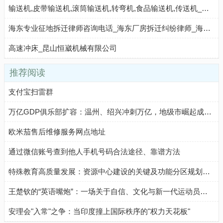
输送机,皮带输送机,滚筒输送机,转弯机,食品输送机,传送机_新乡市良工机械设备有限公司 - 八方资源网
海东专业征地拆迁律师咨询电话_海东厂房拆迁纠纷律师_海东房屋拆迁补偿律师-拆迁律师事务所
高速冲床_昆山恒崴机械有限公司
推荐阅读
支付宝扫雷群
万亿GDP俱乐部扩容：温州、绍兴冲刺万亿，地级市崛起成新引擎
欧米茄售后维修服务网点地址
通过微信账号查到他人手机号码合法途径、靠谱方法
特殊教育高质量发展：资源中心建设的关键及功能分区规划要点
王楚钦的“英语嘴炮”：一场关于自信、文化与新一代运动员气质的生动注脚
安理会"入常"之争：当印度撞上国际秩序的"权力天花板"