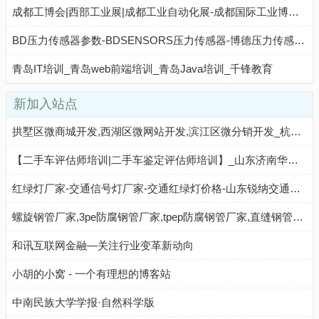
成都工博会|西部工业展|成都工业自动化展-成都国际工业博览会
BD压力传感器参数-BDSENSORS压力传感器-博德压力传感器参数官网
青岛IT培训_青岛web前端培训_青岛Java培训_千锋教育
新加入站点
拱墅区微商城开发,西湖区微网站开发,滨江区微分销开发_杭州有意思网络科技有限公司 - 八方资源网
【二手车评估师培训|二手车鉴定评估师培训】_山东济南华瑞源培训学校
红绿灯厂家-交通信号灯厂家-交通红绿灯价格-山东锐纳交通科技有限公司
螺旋钢管厂家,3pe防腐钢管厂家,tpep防腐钢管厂家,直缝钢管厂家,无缝钢管厂家,8710防腐钢管厂家_河北宇刚管道制造有限公司 - 八方资源网
和讯互联网金融—关注行业变革新动向
小胡的小窝 - 一个有理想的博客站
中南民族大学学报·自然科学版