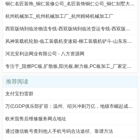
铜仁名匠装饰_铜仁装修公司_名匠装饰铜仁公司_铜仁别墅大宅装修设计
杭州机械加工_杭州机械加工厂_杭州精铸机械加工厂
西双版纳到临沧物流专线-西双版纳到临沧货运专线-西双版纳至临沧物流公司-就发物流网
风神装载机轮胎-临工装载机变速箱-柳工装载机铲斗-山东东上 - 八方资源网
河北安利达网业有限公司 - 八方资源网
专注于_阻燃PC板,扩散板,阳光板,耐力板,PC板加工_厂家定制生产加工_美恺塑胶
推荐阅读
支付宝扫雷群
万亿GDP俱乐部扩容：温州、绍兴冲刺万亿，地级市崛起成新引擎
欧米茄售后维修服务网点地址
通过微信账号查到他人手机号码合法途径、靠谱方法