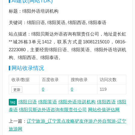
AI建议(网站TDK)
标题：绵阳外语培训机构
关键词：绵阳日语, 绵阳英语, 绵阳西语, 绵阳泰语
站点描述：绵阳贝斯达外语咨询有限责任公司，地址是长虹
**城26栋3单元1412，联系方式是18081215010，0816-
2223080，主要经营绵阳日语、绵阳英语、绵阳外语培训机
构、绵阳西语、绵阳泰语。
网站收录情况
收录/数据
百度收录
搜狗收录
访问次数
0
0
119
更新
绵阳日语
绵阳英语
绵阳外语培训机构
绵阳西语
绵阳
tag
泰语
绵阳贝斯达外语咨询有限责任公司
网站价值评估网
上一篇：
辽宁旅游_辽宁景点攻略驴友伴游户外自驾游-辽宁
旅游网