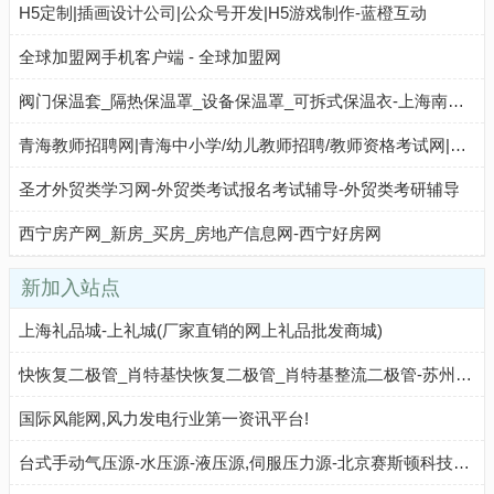
H5定制|插画设计公司|公众号开发|H5游戏制作-蓝橙互动
全球加盟网手机客户端 - 全球加盟网
阀门保温套_隔热保温罩_设备保温罩_可拆式保温衣-上海南泉绝热 - 八方资源网
青海教师招聘网|青海中小学/幼儿教师招聘/教师资格考试网|华图教师网
圣才外贸类学习网-外贸类考试报名考试辅导-外贸类考研辅导
西宁房产网_新房_买房_房地产信息网-西宁好房网
新加入站点
上海礼品城-上礼城(厂家直销的网上礼品批发商城)
快恢复二极管_肖特基快恢复二极管_肖特基整流二极管-苏州固锝电子股份有限公司_苏州固锝电子股份有限公司
国际风能网,风力发电行业第一资讯平台!
台式手动气压源-水压源-液压源,伺服压力源-北京赛斯顿科技有限公司