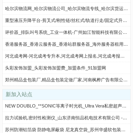
哈尔滨物流网_哈尔滨物流公司_哈尔滨物流专线_哈尔滨货运信息网-物通网
重型液压升降平台-剪叉式/刚性链/丝杠式/轨道行走/固定式升降平台-升降平台厂家[迅特]
评价器_排队叫号系统_工业一体机-广州如江智能科技有限公司 - 八方资源网
香港服务器_香港云服务器_香港站群服务器_海外服务器租用托管商_爱煜思服务器
河北成考网-河北成考专升本,河北成考网上报名,河北成考报名时间,河北成考录取查询,河北成考成绩查询
头彩发饰加盟_头彩发饰加盟费_加盟条件_91加盟网
郑州精品盒包装厂,精品盒包装定做厂家,河南枫桦广告有限公司_河南枫桦广告有限公司 - 八方资源网
新加入站点
NEW DOUBLO_**SONIC等离子时光机_Ultra Vera私密超声设备_DOUBLO GOLD超声刀_海罗迪克 - 八方资源网
拉力试验机,密封性检测仪_山东济南恒品机电技术有限公司 - 八方资源网
苏州防潮铝箔袋 防静电屏蔽袋 尼龙真空袋_苏州华盛软包装有限公司 - 八方资源网