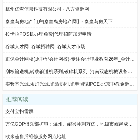
杭州亿查信息科技有限公司 - 八方资源网
秦皇岛房地产门户|秦皇岛房地产网】- 秦皇岛房天下
拉卡拉POS机办理免费|代理招商加盟申请
谷城人才网_谷城招聘网_谷城人才市场
正保会计网校(原中华会计网校)-专注会计职业教育26年_会计职称考试培训
刮板输送机,转载输送机系列,破碎机系列_河南双志机械设备有限公司 - 八方资源网
实验室光源,汞灯光源,光热协同,光电测试IPCE-北京中教金源科技有限公司
推荐阅读
支付宝扫雷群
万亿GDP俱乐部扩容：温州、绍兴冲刺万亿，地级市崛起成新引擎
欧米茄售后维修服务网点地址